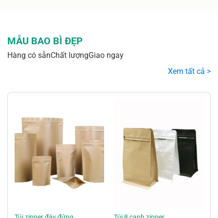
MẪU BAO BÌ ĐẸP
Hàng có sẵn
Chất lượng
Giao ngay
Xem tất cả >
Túi zipper đáy đứng
Túi 8 cạnh zipper